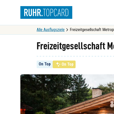
Suche
Alle Ausflugsziele
Freizeitgesellschaft Metrop
Freizeitgesellschaft M
On Top
On Top