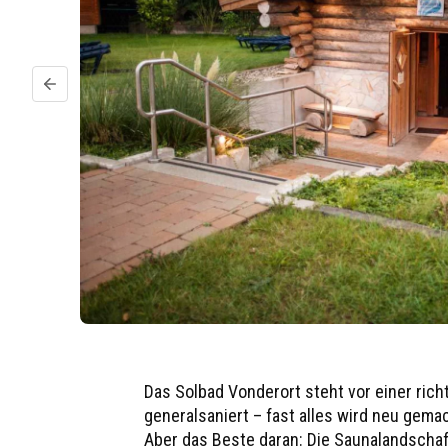
Vorheriger Slide
Das Solbad Vonderort steht vor einer ric
generalsaniert – fast alles wird neu gema
Aber das Beste daran: Die Saunalandschaf