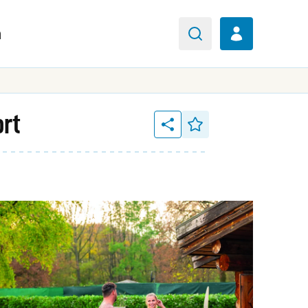
n
ort